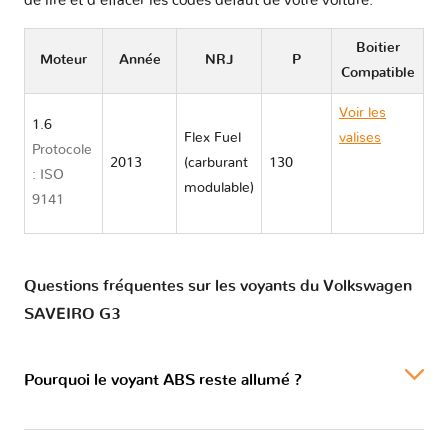
de lire et d'effacer les codes défaut de votre voiture.
Boitier
Moteur
Année
NRJ
P
Compatible
Voir les
1.6
Flex Fuel
valises
Protocole
2013
(carburant
130
Volkswagen
: ISO
modulable)
SAVEIRO
9141
G3
Questions fréquentes sur les voyants du Volkswagen
SAVEIRO G3
Pourquoi le voyant ABS reste allumé ?