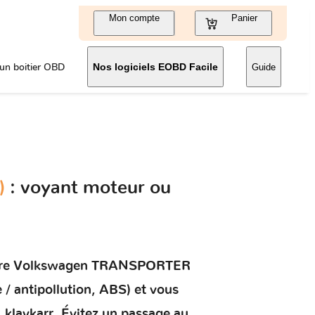
Mon compte
Panier
un boitier OBD
Nos logiciels EOBD Facile
Guide
)
: voyant moteur ou
re
Volkswagen TRANSPORTER
 / antipollution, ABS) et vous
 klavkarr. Évitez un passage au