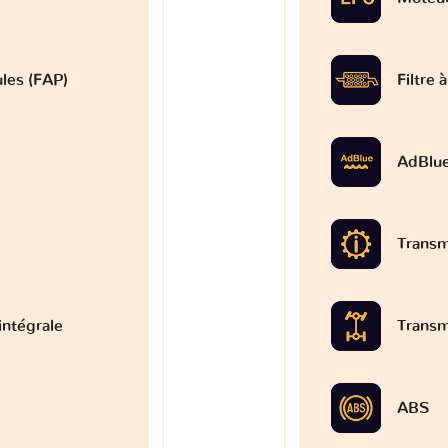
ules (FAP)
Filtre 
AdBlu
Transm
intégrale
Transm
ABS