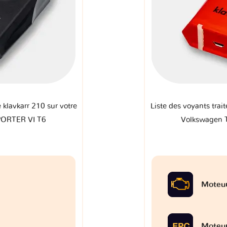
e klavkarr 210 sur votre
Liste des voyants trait
ORTER VI T6
Volkswagen
Moteu
Moteu