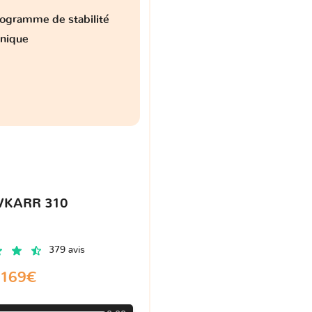
ogramme de stabilité
onique
VKARR 310
379 avis
169€