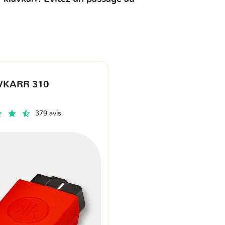
.
VKARR 310
379 avis