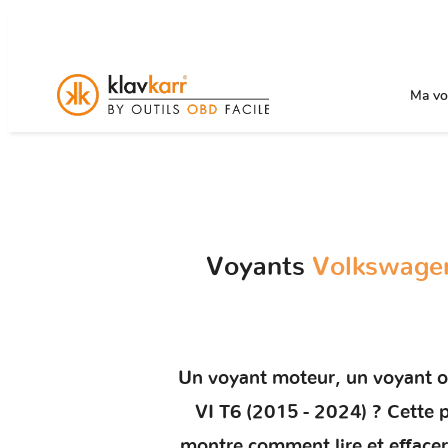
Ma voi
Voyants
Volkswage
Un
voyant moteur
, un voyant 
VI T6 (2015 - 2024)
? Cette p
montre comment
lire et effac