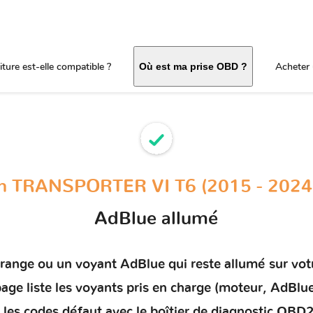
ture est-elle compatible ?
Acheter 
Où est ma prise OBD ?
n TRANSPORTER VI T6 (2015 - 2024
AdBlue allumé
orange ou un
voyant AdBlue qui reste allumé
sur vot
age liste les voyants pris en charge (moteur, AdBlue
er les codes défaut
avec le boîtier de diagnostic OBD2