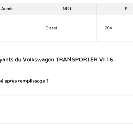
Année
NRJ
P
Diesel
204
 voyants du Volkswagen TRANSPORTER VI T6
mé après remplissage ?
?