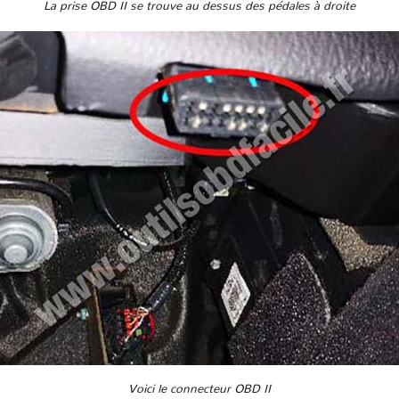
La prise OBD II se trouve au dessus des pédales à droite
Voici le connecteur OBD II