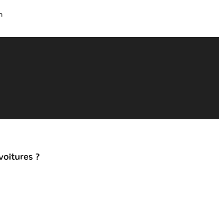
n
voitures ?