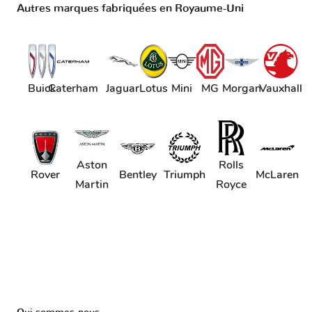
Autres marques fabriquées en Royaume-Uni
Buick
Caterham
Jaguar
Lotus
Mini
MG
Morgan
Vauxhall
Aston
Rolls
Rover
Bentley
Triumph
McLaren
Martin
Royce