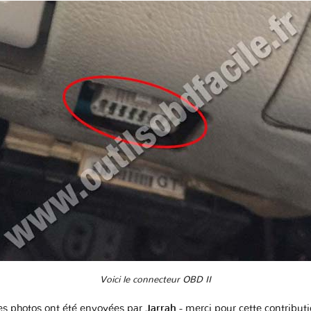
Voici le connecteur OBD II
s photos ont été envoyées par
Jarrah
- merci pour cette contribut