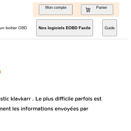
Mon compte
Panier
un boitier OBD
Nos logiciels EOBD Facile
Guide
n
c klavkarr . Le plus difficile parfois est
ement les informations envoyées par