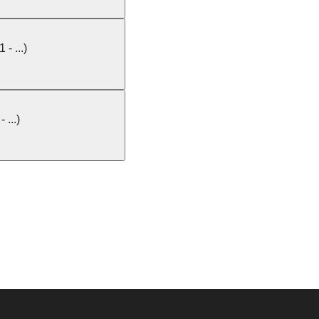
- ...)
 ...)