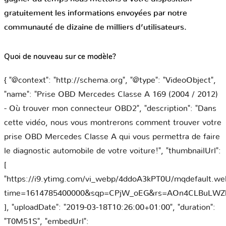
gratuitement les informations envoyées par notre
communauté de dizaine de milliers d’utilisateurs.
Quoi de nouveau sur ce modèle?
{ "@context": "http://schema.org", "@type": "VideoObject",
"name": "Prise OBD Mercedes Classe A 169 (2004 / 2012)
- Où trouver mon connecteur OBD2", "description": "Dans
cette vidéo, nous vous montrerons comment trouver votre
prise OBD Mercedes Classe A qui vous permettra de faire
le diagnostic automobile de votre voiture!", "thumbnailUrl":
[
"https://i9.ytimg.com/vi_webp/4ddoA3kPT0U/mqdefault.we
time=1614785400000&sqp=CPjW_oEG&rs=AOn4CLBuLWZh
], "uploadDate": "2019-03-18T10:26:00+01:00", "duration":
"T0M51S", "embedUrl":