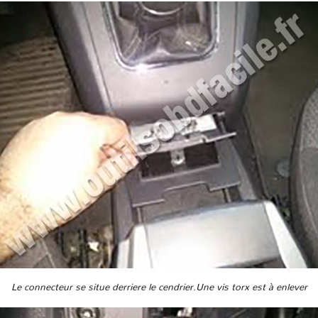
Le connecteur se situe derriere le cendrier.Une vis torx est à enlever