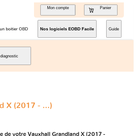
Mon compte
Panier
un boitier OBD
Nos logiciels EOBD Facile
Guide
 diagnostic
 X (2017 - ...)
le de votre Vauxhall Grandland X (2017 -