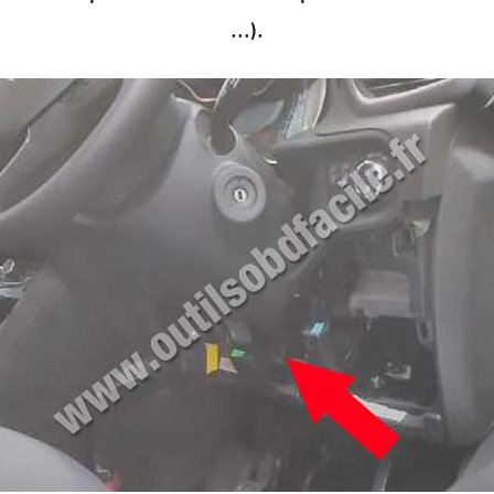
...).