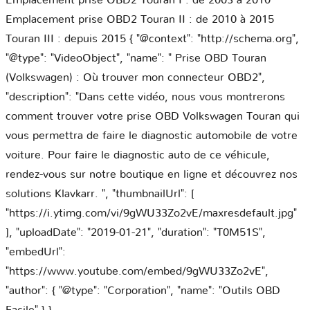
Emplacement prise OBD2 Touran I : de 2003 à 2010
Emplacement prise OBD2 Touran II : de 2010 à 2015
Touran III : depuis 2015 { "@context": "http://schema.org",
"@type": "VideoObject", "name": " Prise OBD Touran
(Volkswagen) : Où trouver mon connecteur OBD2",
"description": "Dans cette vidéo, nous vous montrerons
comment trouver votre prise OBD Volkswagen Touran qui
vous permettra de faire le diagnostic automobile de votre
voiture. Pour faire le diagnostic auto de ce véhicule,
rendez-vous sur notre boutique en ligne et découvrez nos
solutions Klavkarr. ", "thumbnailUrl": [
"https://i.ytimg.com/vi/9gWU33Zo2vE/maxresdefault.jpg"
], "uploadDate": "2019-01-21", "duration": "T0M51S",
"embedUrl":
"https://www.youtube.com/embed/9gWU33Zo2vE",
"author": { "@type": "Corporation", "name": "Outils OBD