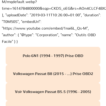
M/mqdefault.webp?
time=1614784800000&sqp=CKDS_oEG&rs=AOn4CLCF4B
], "uploadDate": "2019-03-11T10:26:00+01:00", "duration":
"T0M50S", "embedUrl":
"https://www.youtube.com/embed/1nai6L_Qs-M",
"author": { "@type": "Corporation", "name": "Outils OBD
Facile" } }
Polo 6N1 (1994 - 1997) Prise OBD
Volkswagen Passat B8 (2015 - ...) Prise OBD2
Voir Volkswagen Passat B5.5 (1996 - 2005)