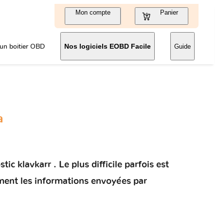
Mon compte
Panier
un boitier OBD
Nos logiciels EOBD Facile
Guide
a
c klavkarr . Le plus difficile parfois est
ement les informations envoyées par