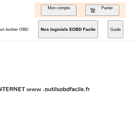
Mon compte
Panier
un boitier OBD
Nos logiciels EOBD Facile
Guide
RNET www .outilsobdfacile.fr