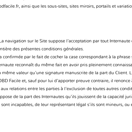
facile.fr, ainsi que les sous-sites, sites miroirs, portails et variati
e. La navigation sur le Site suppose l'acceptation par tout Internau
ntière des présentes conditions générales.
era confirmée par le fait de cocher la case correspondant à la phrase 
nternaute reconnaît du même fait en avoir pris pleinement connaissan
 la même valeur qu'une signature manuscrite de la part du Client. L
Facile et, sauf pour lui d'apporter preuve contraire, il renonce à 
aux relations entre les parties à l'exclusion de toutes autres condi
pose de la part des Internautes qu'ils jouissent de la capacité juri
s sont incapables, de leur représentant légal s'ils sont mineurs, ou 