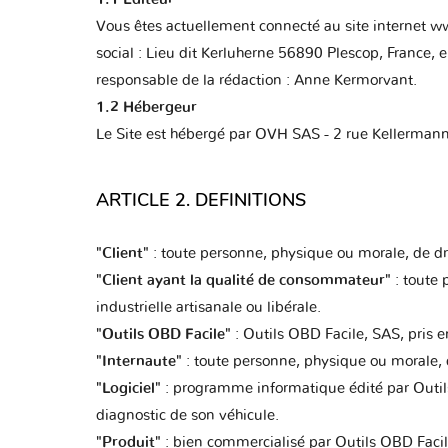
Vous êtes actuellement connecté au site internet ww
social : Lieu dit Kerluherne 56890 Plescop, France,
responsable de la rédaction : Anne Kermorvant.
1.2 Hébergeur
Le Site est hébergé par OVH SAS - 2 rue Kellerman
ARTICLE 2. DEFINITIONS
"Client"
: toute personne, physique ou morale, de droit
"Client ayant la qualité de consommateur"
: toute 
industrielle artisanale ou libérale.
"Outils OBD Facile"
: Outils OBD Facile, SAS, pris en
"Internaute"
: toute personne, physique ou morale, d
"Logiciel"
: programme informatique édité par Outils 
diagnostic de son véhicule.
"Produit"
: bien commercialisé par Outils OBD Facile