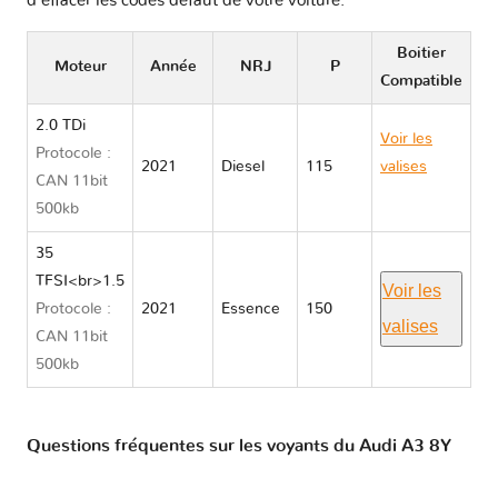
d'effacer les codes défaut de votre voiture.
Boitier
Moteur
Année
NRJ
P
Compatible
2.0 TDi
Voir les
Protocole :
2021
Diesel
115
valises
CAN 11bit
Audi A3 8Y
500kb
35
TFSI<br>1.5
Voir les
Protocole :
2021
Essence
150
valises
CAN 11bit
500kb
Questions fréquentes sur les voyants du Audi A3 8Y