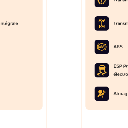
intégrale
Transm
ABS
ESP Pr
électr
Airbag