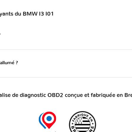
oyants du BMW I3 I01
?
 allumé ?
alise de diagnostic OBD2 conçue et fabriquée en Br