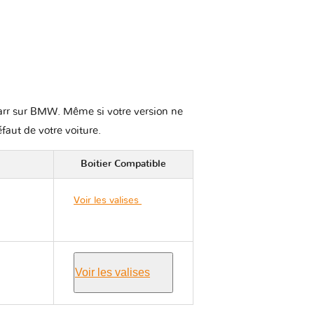
vkarr sur BMW. Même si votre version ne
éfaut de votre voiture.
Boitier Compatible
Voir les valises
BMW
I3 I01
Voir les valises