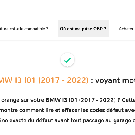
ture est-elle compatible ?
Acheter 
Où est ma prise OBD ?
W I3 I01 (2017 - 2022)
: voyant mo
 orange sur votre
BMW I3 I01 (2017 - 2022)
? Cette
s montre comment
lire et effacer les codes défaut
avec
rigine exacte du défaut avant tout passage au garage 