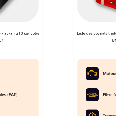
e klavkarr 210 sur votre
Liste des voyants trait
01
B
Moteu
ules (FAP)
Filtre 
Transm