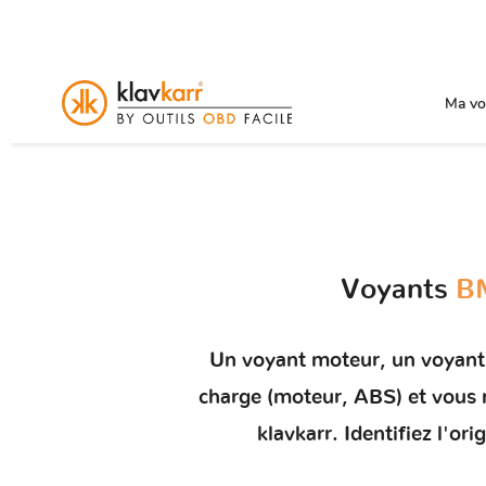
Ma voi
Voyants
BM
Un
voyant moteur
, un voyant
charge (moteur, ABS) et vou
klavkarr. Identifiez l'o