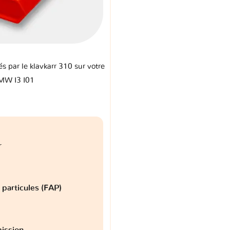
és par le klavkarr 310 sur votre
MW I3 I01
r
à particules (FAP)
ission