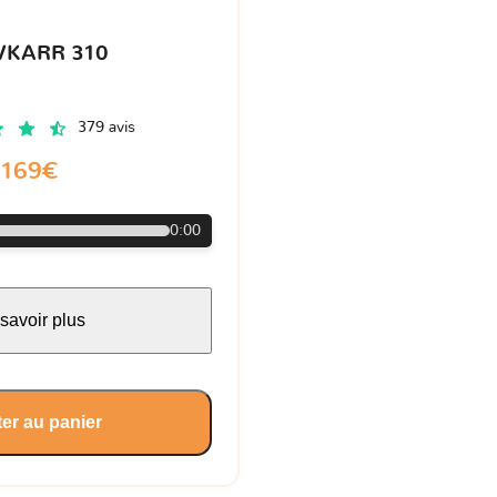
VKARR 310
379 avis
169€
0:00
savoir plus
er au panier