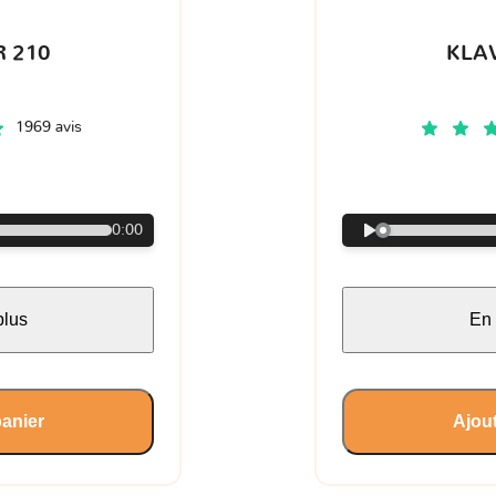
 210
KLA
1969 avis
€
0:00
plus
En 
panier
Ajout