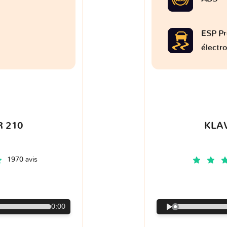
ESP Pr
électr
 210
KLA
1970 avis
€
0:00