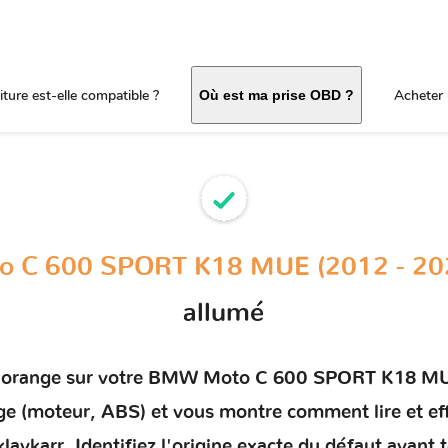
ture est-elle compatible ?
Acheter 
Où est ma prise OBD ?
 C 600 SPORT K18 MUE (2012 - 20
allumé
 orange sur votre
BMW Moto C 600 SPORT K18 MUE
harge (moteur, ABS) et vous montre comment
lire et e
lavkarr. Identifiez l'origine exacte du défaut avant