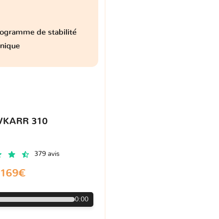
ogramme de stabilité
onique
VKARR 310
379 avis
169€
0:00