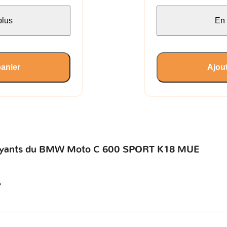
plus
En 
panier
Ajout
 voyants du BMW Moto C 600 SPORT K18 MUE
?