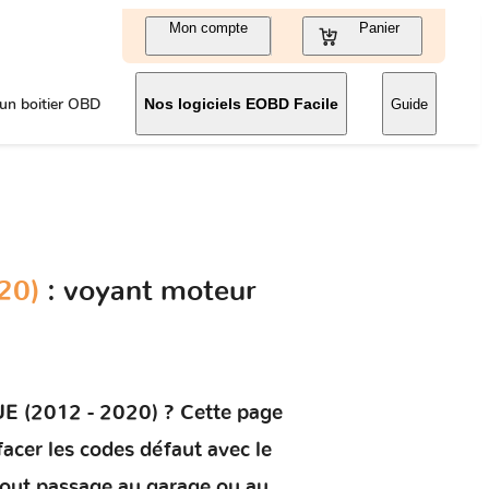
Mon compte
Panier
un boitier OBD
Nos logiciels EOBD Facile
Guide
20)
: voyant moteur
 (2012 - 2020)
? Cette page
ffacer les codes défaut
avec le
 tout passage au garage ou au