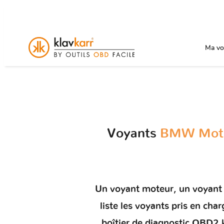
Ma voi
Voyants
BMW Moto
Un
voyant moteur
, un voyant
liste les voyants pris en c
boîtier de diagnostic OBD2 k