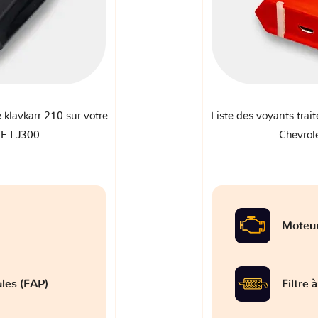
e klavkarr 210 sur votre
Liste des voyants trait
E I J300
Chevrol
Moteu
ules (FAP)
Filtre 