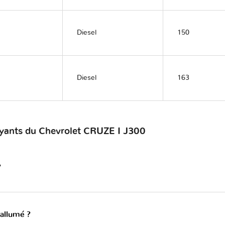
Diesel
150
Diesel
163
oyants du Chevrolet CRUZE I J300
?
 allumé ?