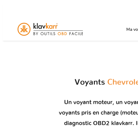
Ma voi
Voyants
Chevrol
Un
voyant moteur
, un voya
voyants pris en charge (mot
diagnostic OBD2 klavkarr. I