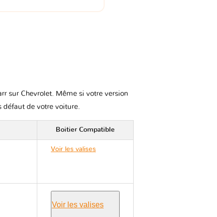
arr sur Chevrolet. Même si votre version
s défaut de votre voiture.
Boitier Compatible
Voir les valises
Chevrolet CRUZE I
J300
Voir les valises