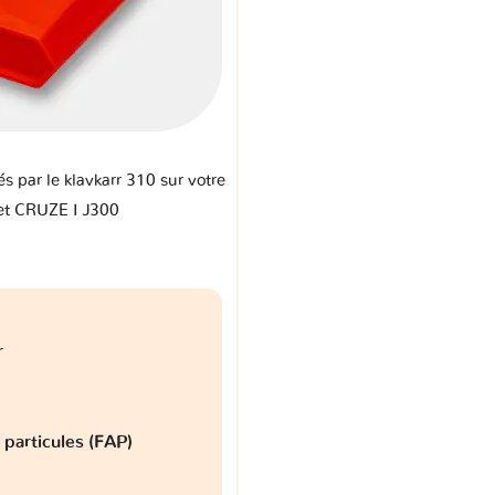
és par le klavkarr 310 sur votre
et CRUZE I J300
r
à particules (FAP)