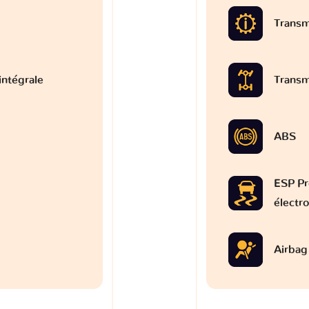
Transm
intégrale
Transm
ABS
ESP Pr
électr
Airbag