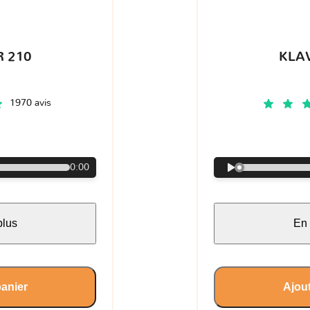
 210
KLA
1970 avis
€
0:00
plus
En 
panier
Ajout