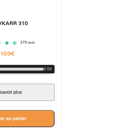
VKARR 310
379 avis
169€
0:00
savoir plus
er au panier