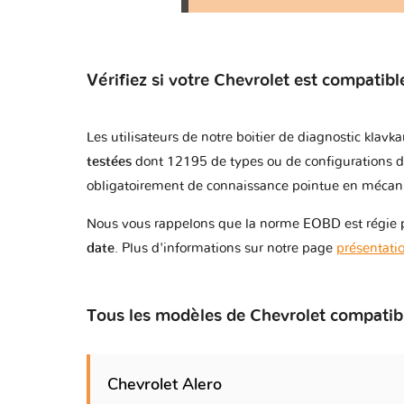
Corvette C7
Vérifiez si votre Chevrolet est compatibl
Corvette C8
Cruze I - J300
Les utilisateurs de notre boitier de diagnostic klav
testées
dont 12195 de types ou de configurations d
obligatoirement de connaissance pointue en mécaniq
Cruze II - J400
Nous vous rappelons que la norme EOBD est régie pa
Epica
date
. Plus d'informations sur notre page
présentati
Equinox I
Tous les modèles de Chevrolet compatib
Equinox II
Chevrolet Alero