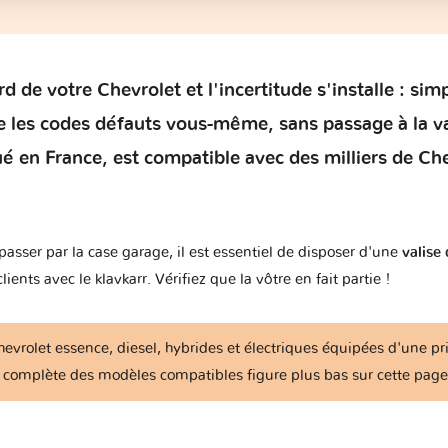
d de votre Chevrolet et l'incertitude s'installe : sim
e les codes défauts vous-même, sans passage à la va
ué en France, est compatible avec des milliers de Che
asser par la case garage, il est essentiel de disposer d'une
valise
nts avec le klavkarr. Vérifiez que la vôtre en fait partie !
hevrolet essence, diesel, hybrides et électriques équipées d'une p
complète des modèles compatibles figure plus bas sur cette page