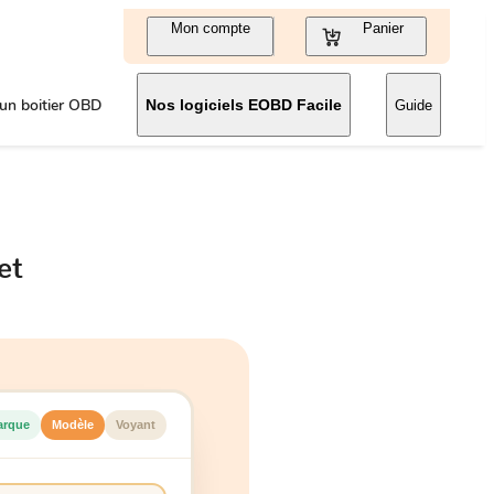
Mon compte
Panier
un boitier OBD
Nos logiciels EOBD Facile
Guide
et
arque
Modèle
Voyant