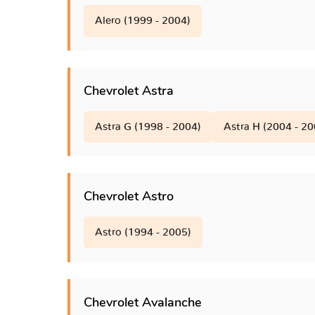
Equinox III
Alero (1999 - 2004)
Equinox IV
Evanda
Chevrolet Astra
Astra G (1998 - 2004)
Astra H (2004 - 20
Express
Forester
Chevrolet Astro
Frontera B
Astro (1994 - 2005)
Groove
HHR
Chevrolet Avalanche