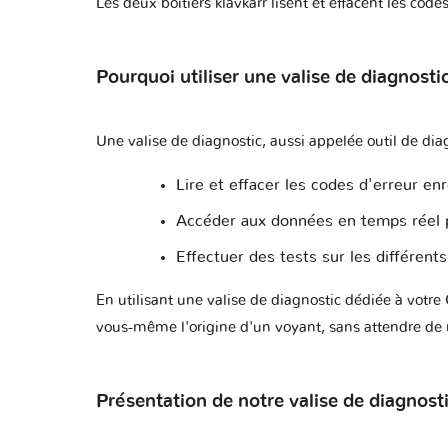
Les deux boîtiers klavkarr lisent et effacent les cod
Captiva II - CN202
Pourquoi utiliser une valise de diagnosti
Cavalier III
Une valise de diagnostic, aussi appelée outil de di
Cavalier IV
Lire et effacer les codes d'erreur enr
Cavalier V
Accéder aux données en temps réel p
Effectuer des tests sur les différent
Celta
En utilisant une valise de diagnostic dédiée à votr
vous-même l'origine d'un voyant, sans attendre de 
Cobalt
Colorado I
Présentation de notre valise de diagnos