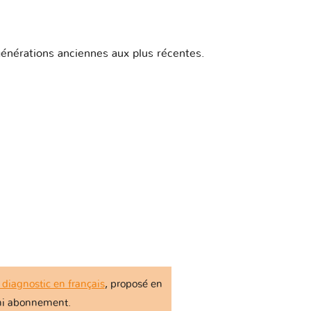
1 version
1 version
 générations anciennes aux plus récentes.
2 versions
1 version
1 version
2 versions
1 version
e diagnostic en français
, proposé en
1 version
r ni abonnement.