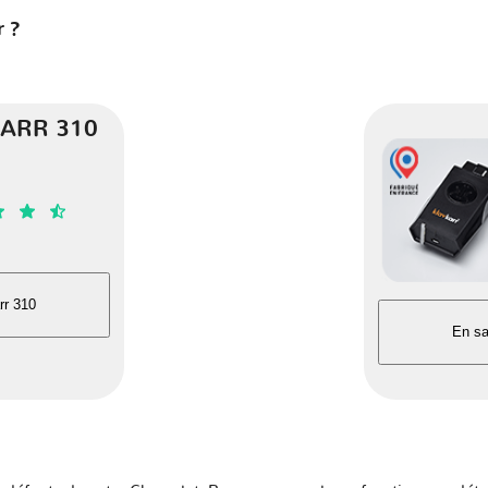
r ?
ARR 310
rr 310
En sa
140