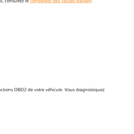
il, consultez le
comparatif des valises klavkarr
.
1 version
1 version
1 version
1 version
2 versions
fonctions OBD2 de votre véhicule. Vous diagnostiquez
2 versions
1 version