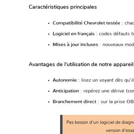
Colorado II - RG
Caractéristiques principales
Colorado III
Compatibilité Chevrolet testée
: chaq
Logiciel en français
: codes défauts t
Combo C
Mises à jour incluses
: nouveaux modè
Combo D
Avantages de l'utilisation de notre apparei
Corsa B
Autonomie
: lisez un voyant dès qu'i
Corsa C
Anticipation
: repérez une dérive (son
Branchement direct
: sur la prise O
Corvette C5
Pas besoin d'un logiciel de diagn
Corvette C6
version d'ess