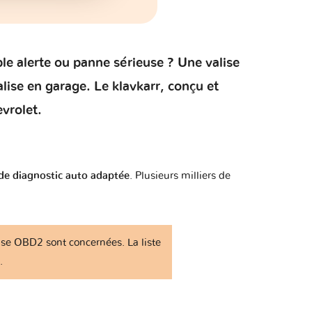
1 version
2 versions
ple alerte ou panne sérieuse ? Une valise
lise en garage. Le klavkarr, conçu et
1 version
vrolet.
1 version
 de diagnostic auto adaptée
. Plusieurs milliers de
1 version
1 version
rise OBD2 sont concernées. La liste
.
1 version
1 version