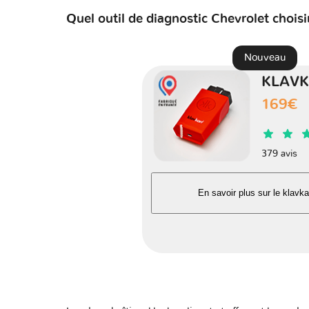
Quel outil de diagnostic Chevrolet choisi
C2500
Nouveau
KLAVK
Camaro IV
169€
Camaro V
379 avis
Camaro VI
En savoir plus sur le klavka
Caprice V
Caprice VI
Captiva I - C100/C