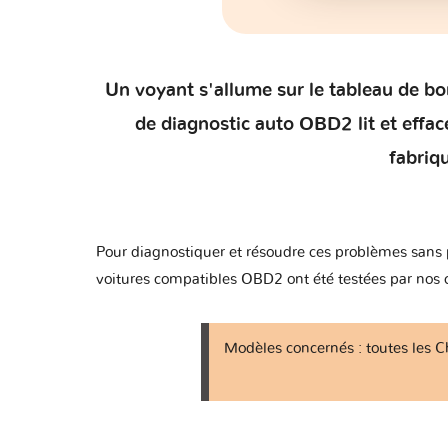
Aveo I - T200
Aveo I - T250
Un voyant s'allume sur le tableau de bor
de diagnostic auto OBD2 lit et effac
Aveo II - T300
fabriq
Aveo III - 310C
Pour diagnostiquer et résoudre ces problèmes sans p
Beat
voitures compatibles OBD2 ont été testées par nos clie
Blazer
Modèles concernés : toutes les C
Bolt
C/K