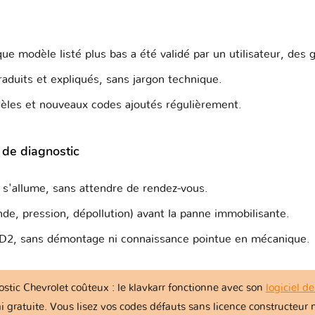
ue modèle listé plus bas a été validé par un utilisateur, des
raduits et expliqués, sans jargon technique.
les et nouveaux codes ajoutés régulièrement.
l de diagnostic
l s'allume, sans attendre de rendez-vous.
de, pression, dépollution) avant la panne immobilisante.
BD2, sans démontage ni connaissance pointue en mécanique.
ostic Chevrolet coûteux : le klavkarr fonctionne avec son
logiciel d
ai gratuite. Vous lisez vos codes défauts sans licence constructeu