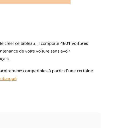
1 version
1 version
de créer ce tableau. Il comporte
4601 voitures
2 versions
ntenance de votre voiture sans avoir
çais.
1 version
gatoirement compatibles à partir d'une certaine
1 version
embarqué
.
1 version
1 version