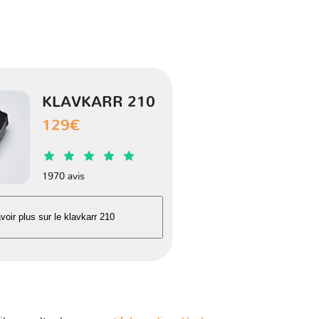
1 version
1 version
KLAVKARR 210
129€
1 version
2 versions
1970 avis
1 version
voir plus sur le klavkarr 210
1 version
3 versions