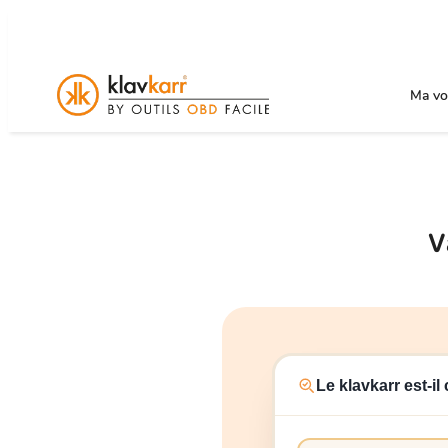
Ma voi
V
Le klavkarr est-i