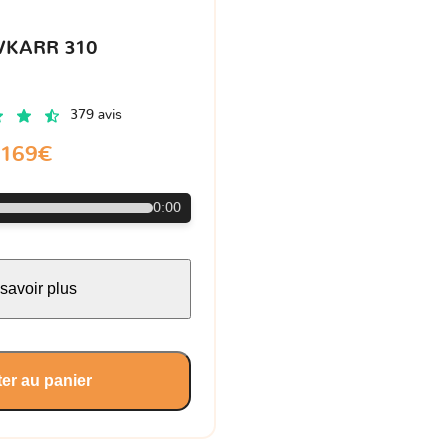
VKARR 310
379 avis
169€
0:00
savoir plus
er au panier