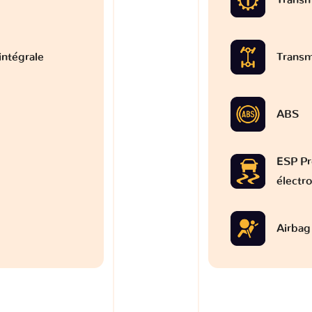
intégrale
Transm
ABS
ESP Pr
électr
Airbag