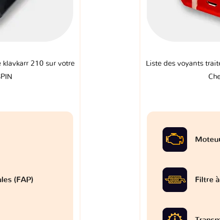
e klavkarr 210 sur votre
Liste des voyants trait
SPIN
Che
Moteu
ules (FAP)
Filtre 
Transm