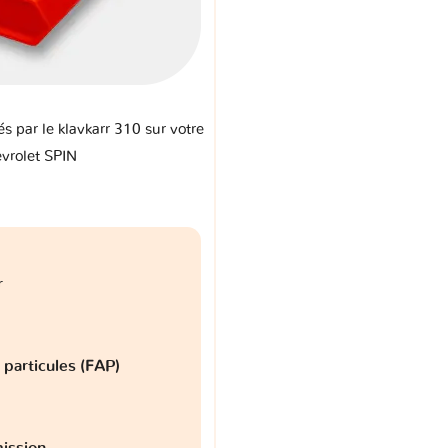
és par le klavkarr 310 sur votre
vrolet SPIN
r
à particules (FAP)
ission