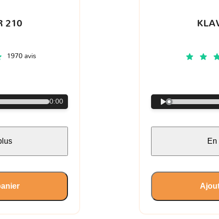
 210
KLA
1970 avis
€
0:00
plus
En 
panier
Ajout