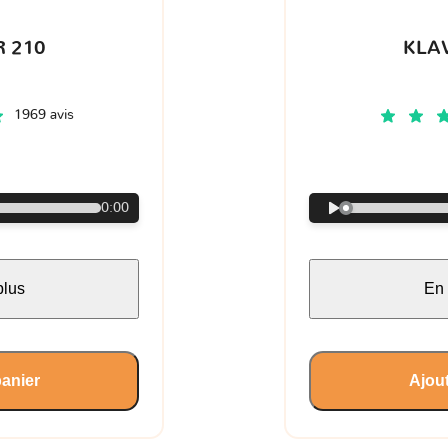
 210
KLA
1969 avis
€
0:00
plus
En 
panier
Ajout