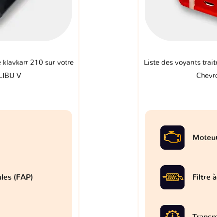
e klavkarr 210 sur votre
Liste des voyants trait
LIBU V
Chevr
Moteu
ules (FAP)
Filtre 
Transm