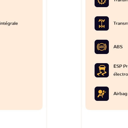
intégrale
Transm
ABS
ESP Pr
électr
Airbag