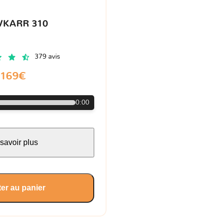
VKARR 310
379 avis
169€
0:00
savoir plus
er au panier