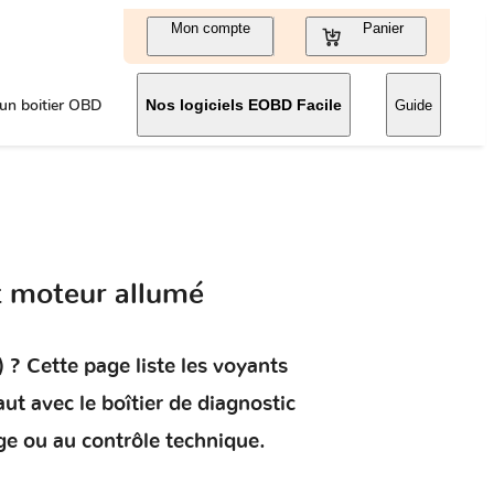
Mon compte
Panier
un boitier OBD
Nos logiciels EOBD Facile
Guide
t moteur allumé
)
? Cette page liste les voyants
aut
avec le boîtier de diagnostic
ge ou au contrôle technique.