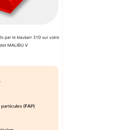
és par le klavkarr 310 sur votre
olet MALIBU V
r
à particules (FAP)
ission