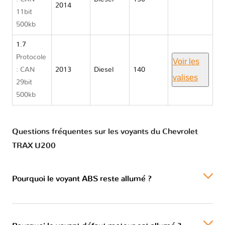
2014
Chevrolet
11bit
TRAX U200
500kb
1.7
Protocole
Voir les
: CAN
2013
Diesel
140
valises
29bit
500kb
Questions fréquentes sur les voyants du Chevrolet
TRAX U200
Pourquoi le voyant ABS reste allumé ?