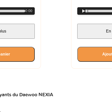
0:00
plus
En 
panier
Ajout
voyants du Daewoo NEXIA