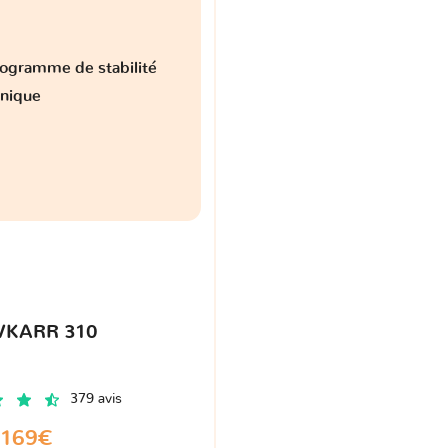
ogramme de stabilité
onique
VKARR 310
379 avis
169€