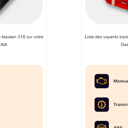
e klavkarr 210 sur votre
Liste des voyants trait
XIA
Da
Moteu
Transm
ABS