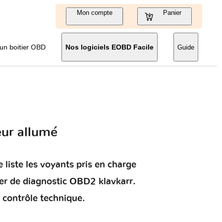
Mon compte
Panier
un boitier OBD
Nos logiciels EOBD Facile
Guide
eur allumé
 liste les voyants pris en charge
ier de diagnostic OBD2 klavkarr.
 contrôle technique.