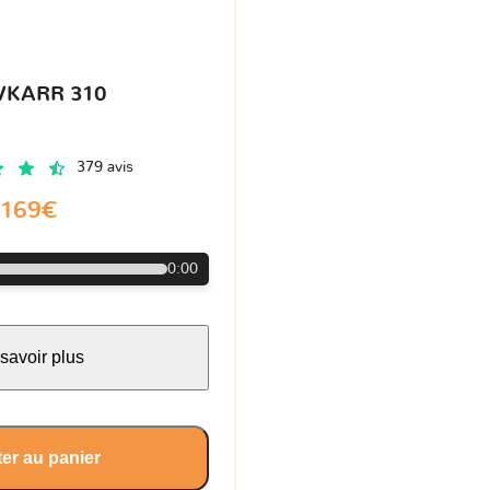
VKARR 310
379 avis
169€
0:00
savoir plus
er au panier