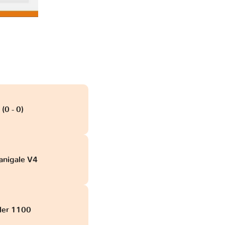
 (0 - 0)
obd
Panigale V4
ler 1100