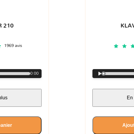
 210
KLA
1969 avis
€
0:00
plus
En 
panier
Ajout