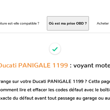
ture est-elle compatible ?
Acheter 
Où est ma prise OBD ?
Ducati PANIGALE 1199
: voyant mot
range sur votre
Ducati PANIGALE 1199
? Cette page
e comment
lire et effacer les codes défaut
avec le boît
e exacte du défaut avant tout passage au garage ou au