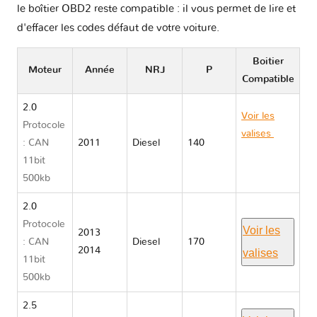
le boîtier OBD2 reste compatible : il vous permet de lire et
d'effacer les codes défaut de votre voiture.
Boitier
Moteur
Année
NRJ
P
Compatible
2.0
Voir les
Protocole
valises
Fiat
: CAN
2011
Diesel
140
FREEMONT
11bit
345
500kb
2.0
Protocole
Voir les
2013
: CAN
Diesel
170
2014
valises
11bit
500kb
2.5