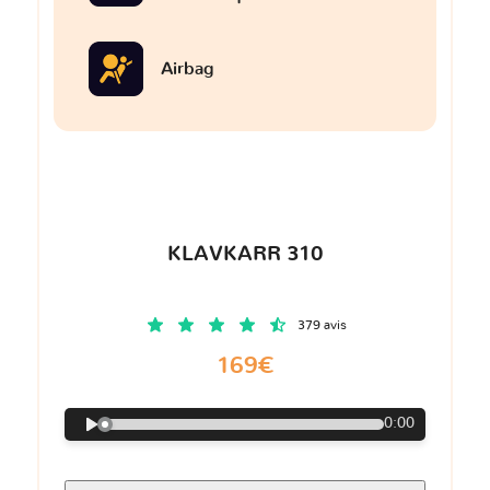
Airbag
KLAVKARR 310
379 avis
169€
0:00