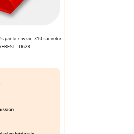
és par le klavkarr 310 sur votre
VEREST I U628
r
ission
ission intégrale