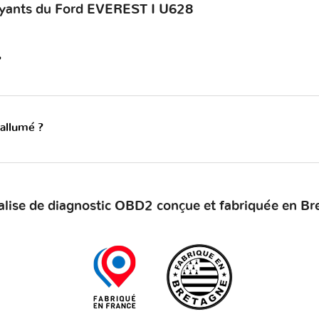
voyants du Ford EVEREST I U628
?
 allumé ?
alise de diagnostic OBD2 conçue et fabriquée en Br