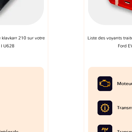
e klavkarr 210 sur votre
Liste des voyants trait
 I U628
Ford E
Moteu
Transm
intégrale
Transm