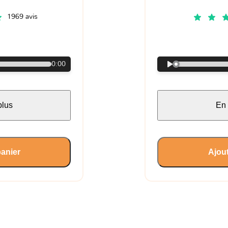
1969 avis
€
0:00
plus
En 
panier
Ajout