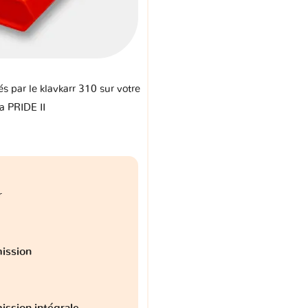
és par le klavkarr 310 sur votre
a PRIDE II
r
ission
ission intégrale