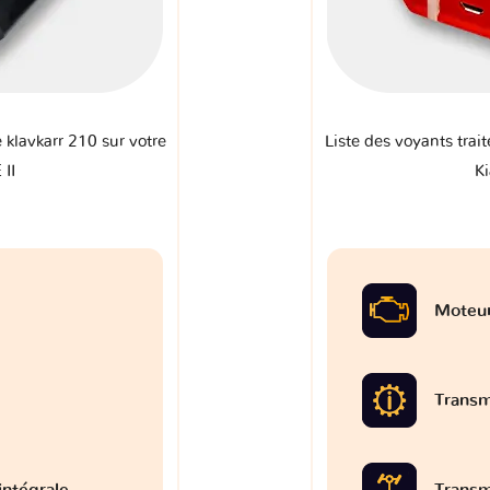
e klavkarr 210 sur votre
Liste des voyants trait
 II
Ki
Moteu
Transm
intégrale
Transm