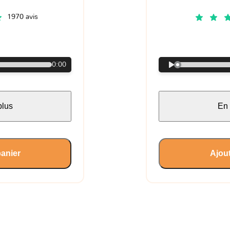
1970 avis
€
0:00
plus
En 
panier
Ajout