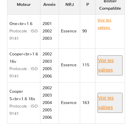
Boitier
Moteur
Année
NRJ
P
Compatible
Voir les
One<br>1.6
2001
valises
Mini
Protocole : ISO
2002
Essence
90
MINI I
9141
2003
R50/R52/R53
Cooper<br>1.6
2002
Voir les
16v
2003
Essence
115
Protocole : ISO
2005
valises
9141
2006
2002
Cooper
2003
Voir les
S<br>1.6 16s
2004
Essence
163
Protocole : ISO
valises
2005
9141
2006