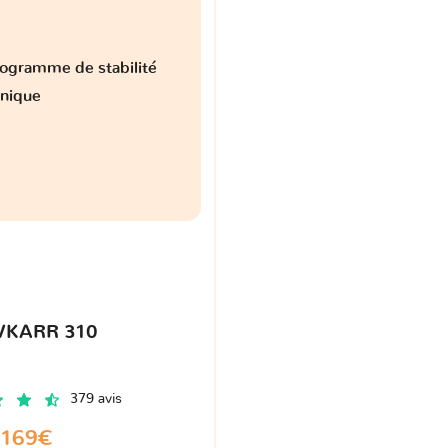
ogramme de stabilité
onique
VKARR 310
379 avis
169€