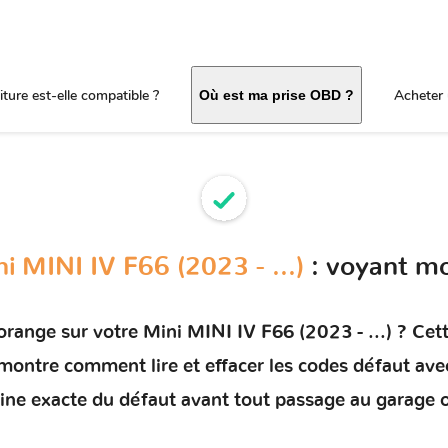
ture est-elle compatible ?
Acheter 
Où est ma prise OBD ?
i MINI IV F66 (2023 - ...)
: voyant mo
 orange sur votre
Mini MINI IV F66 (2023 - ...)
? Cett
s montre comment
lire et effacer les codes défaut
avec
rigine exacte du défaut avant tout passage au garage 