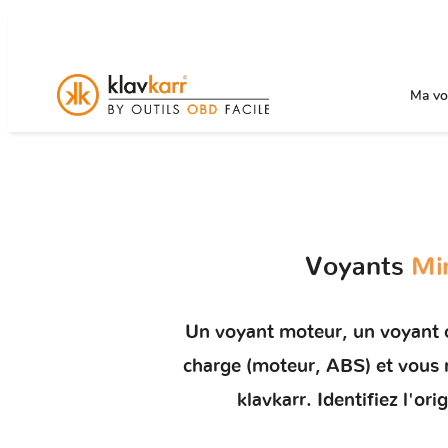
Ma voi
Voyants
Min
Un
voyant moteur
, un voyant
charge (moteur, ABS) et vou
klavkarr. Identifiez l'o