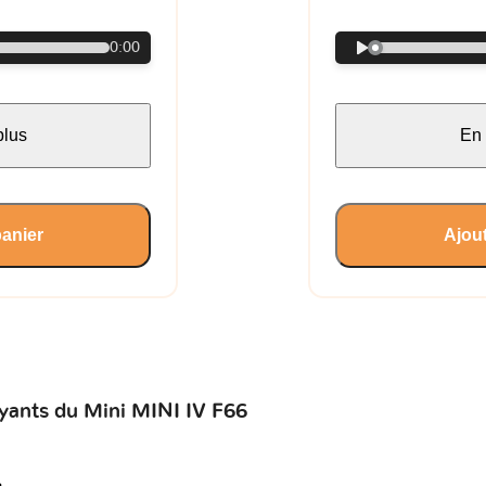
0:00
plus
En 
panier
Ajout
oyants du Mini MINI IV F66