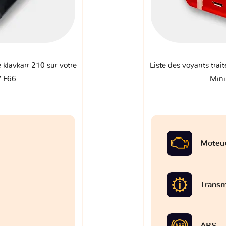
e klavkarr 210 sur votre
Liste des voyants trait
V F66
Mini
Moteu
Transm
ABS