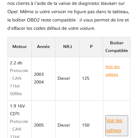
nos clients à l'aide de la valise de diagnostic klavkarr sur
Opel. Même si votre version ne figure pas dans le tableau,
le boîtier OBD2 reste compatible : il vous permet de lire et
d'effacer les codes défaut de votre voiture.
Boitier
Moteur
Année
NRJ
P
Compatible
2.2 dti
Voir les
Protocole
2003
valises
: CAN
Diesel
125
2004
Opel
11bit
SIGNUM
500kb
1.9 16V
CDTI
Voir les
Protocole
2005
Diesel
150
: CAN
valises
11bit