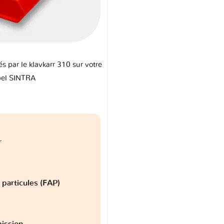
és par le klavkarr 310 sur votre
el SINTRA
r
à particules (FAP)
ission