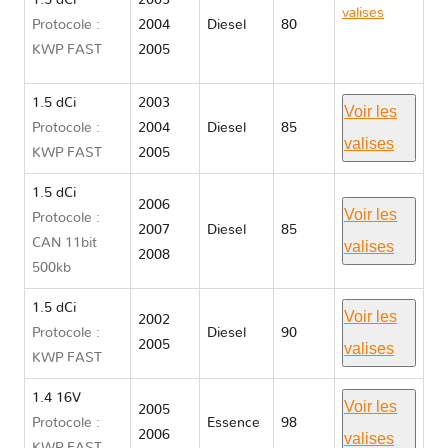
1.5 dCi
2003
valises
Protocole :
2004
Diesel
80
Renault
KWP FAST
2005
MEGANE II
1.5 dCi
2003
Voir les
Protocole :
2004
Diesel
85
valises
KWP FAST
2005
1.5 dCi
2006
Voir les
Protocole :
2007
Diesel
85
CAN 11bit
valises
2008
500kb
1.5 dCi
Voir les
2002
Protocole :
Diesel
90
2005
valises
KWP FAST
1.4 16V
Voir les
2005
Protocole :
Essence
98
2006
valises