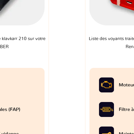
e klavkarr 210 sur votre
Liste des voyants trait
IBER
Ren
Moteu
ules (FAP)
Filtre 
 vidange
Mainte