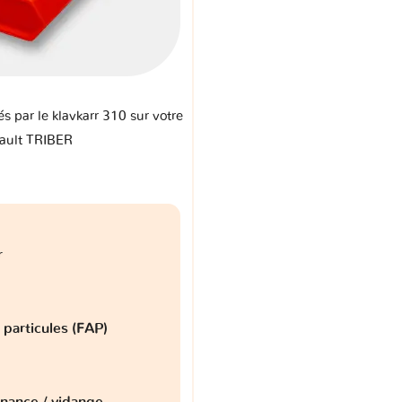
és par le klavkarr 310 sur votre
ault TRIBER
r
à particules (FAP)
nance / vidange