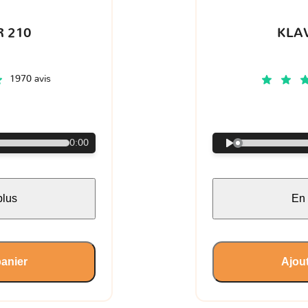
 210
KLA
1970 avis
€
0:00
plus
En 
panier
Ajout