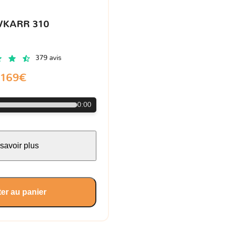
VKARR 310
379 avis
169€
0:00
savoir plus
er au panier