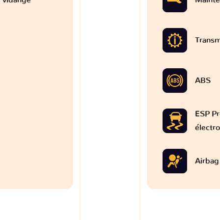
Transm
ABS
ESP Pr
électr
Airbag