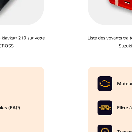
e klavkarr 210 sur votre
Liste des voyants trait
 CROSS
Suzuk
Moteu
ules (FAP)
Filtre 
Transm