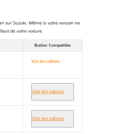
karr sur Suzuki. Même si votre version ne
éfaut de votre voiture.
Boitier Compatible
Voir les valises
Suzuki
SX4 S CROSS
Voir les valises
Voir les valises