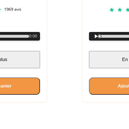
1969 avis
€
0:00
plus
En 
panier
Ajout