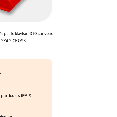
és par le klavkarr 310 sur votre
i SX4 S CROSS
r
à particules (FAP)
ission