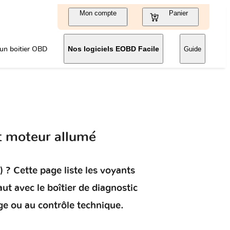
Mon compte
Panier
un boitier OBD
Nos logiciels EOBD Facile
Guide
t moteur allumé
)
? Cette page liste les voyants
aut
avec le boîtier de diagnostic
ge ou au contrôle technique.