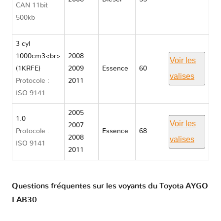
CAN 11bit
AYGO I
500kb
AB30
3 cyl
1000cm3<br>
2008
Voir les
(1KRFE)
2009
Essence
60
valises
Protocole :
2011
ISO 9141
2005
1.0
Voir les
2007
Protocole :
Essence
68
2008
valises
ISO 9141
2011
Questions fréquentes sur les voyants du Toyota AYGO
I AB30