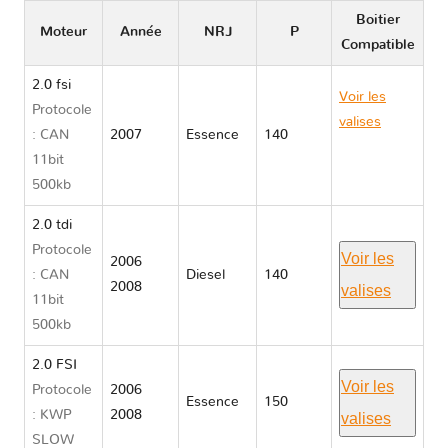
Boitier
Moteur
Année
NRJ
P
Compatible
2.0 fsi
Voir les
Protocole
valises
: CAN
2007
Essence
140
Volkswagen
11bit
EOS
500kb
2.0 tdi
Protocole
Voir les
2006
: CAN
Diesel
140
2008
valises
11bit
500kb
2.0 FSI
Voir les
Protocole
2006
Essence
150
: KWP
2008
valises
SLOW