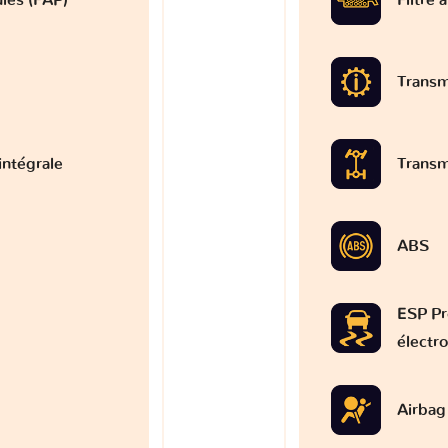
Transm
intégrale
Transm
ABS
ESP Pr
électr
Airbag