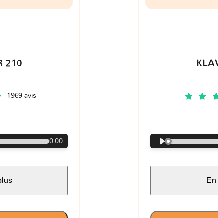
 210
KLA
1969 avis
€
0:00
plus
En 