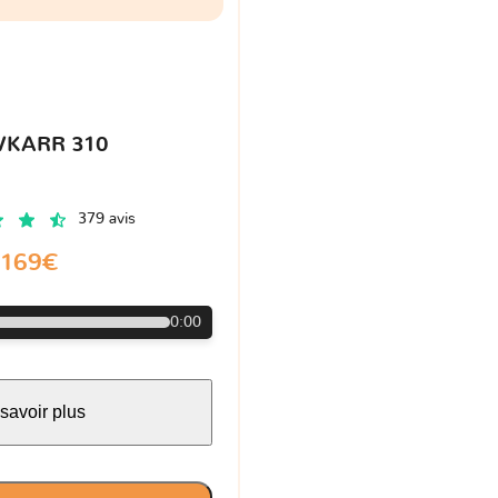
VKARR 310
379 avis
169€
0:00
savoir plus