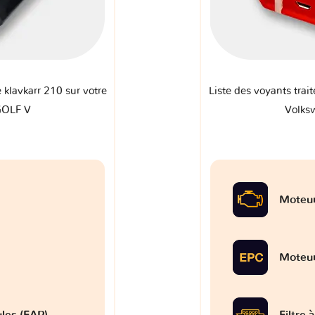
e klavkarr 210 sur votre
Liste des voyants trait
GOLF V
Volks
Moteu
Moteu
ules (FAP)
Filtre 