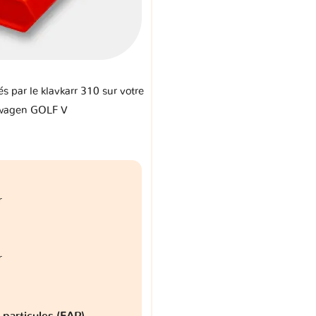
és par le klavkarr 310 sur votre
wagen GOLF V
r
r
à particules (FAP)