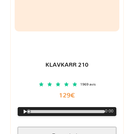
KLAVKARR 210
1969 avis
129€
0:00