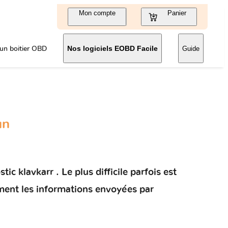
Mon compte
Panier
un boitier OBD
Nos logiciels EOBD Facile
Guide
un
c klavkarr . Le plus difficile parfois est
ement les informations envoyées par