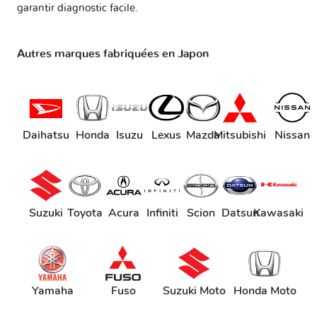
garantir diagnostic facile.
Autres marques fabriquées en Japon
Daihatsu
Honda
Isuzu
Lexus
Mazda
Mitsubishi
Nissan
Suzuki
Toyota
Acura
Infiniti
Scion
Datsun
Kawasaki
Yamaha
Fuso
Suzuki Moto
Honda Moto