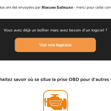
tos ont été envoyées par
Максим Бабешко
- merci pour cette con
Vous avez déjà un boîtier mais avez besoin d'un logiciel ?
Voir nos logiciels
aitez savoir où se situe la prise OBD pour d’autres 