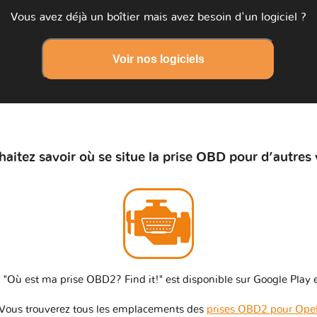
Vous avez déjà un boîtier mais avez besoin d'un logiciel ?
Voir nos logiciels
aitez savoir où se situe la prise OBD pour d’autres 
 "Où est ma prise OBD2? Find it!" est disponible sur Google Play e
Vous trouverez tous les emplacements des
prises OBD2 pour Ope