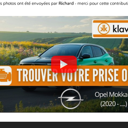
s photos ont été envoyées par
Richard
- merci pour cette contribut