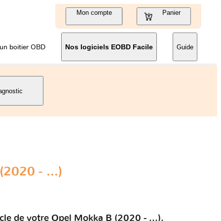
Mon compte
Panier
un boitier OBD
Nos logiciels EOBD Facile
Guide
agnostic
2020 - ...)
le de votre Opel Mokka B (2020 - ...).