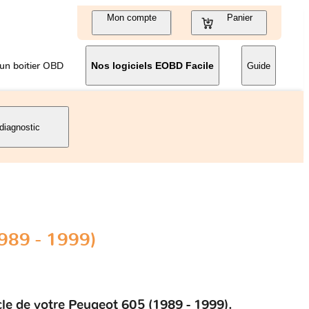
Mon compte
Panier
un boitier OBD
Nos logiciels EOBD Facile
Guide
diagnostic
989 - 1999)
cle de votre Peugeot 605 (1989 - 1999).