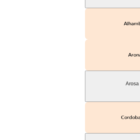
Alhambr
Arona
Arosa 
Cordoba