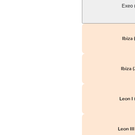
Exeo 
Ibiza
Ibiza 
Leon I
Leon II