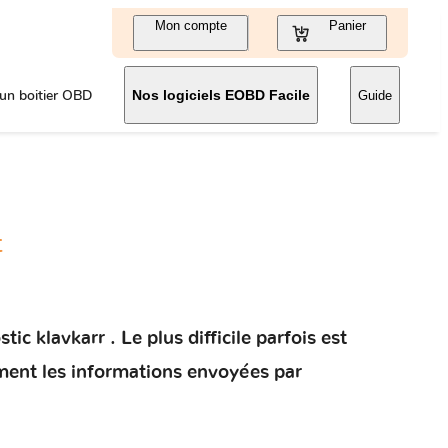
Mon compte
Panier
un boitier OBD
Nos logiciels EOBD Facile
Guide
t
c klavkarr . Le plus difficile parfois est
ement les informations envoyées par