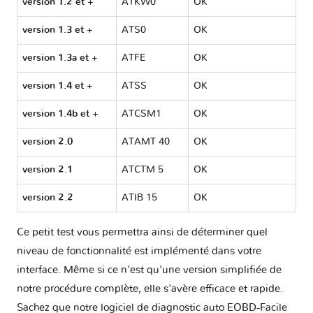
version 1.2 et +
ATKW0
OK
version 1.3 et +
ATS0
OK
version 1.3a et +
ATFE
OK
version 1.4 et +
ATSS
OK
version 1.4b et +
ATCSM1
OK
version 2.0
ATAMT 40
OK
version 2.1
ATCTM 5
OK
version 2.2
ATIB 15
OK
Ce petit test vous permettra ainsi de déterminer quel
niveau de fonctionnalité est implémenté dans votre
interface. Même si ce n'est qu'une version simplifiée de
notre procédure complète, elle s'avère efficace et rapide.
Sachez que notre logiciel de diagnostic auto EOBD-Facile