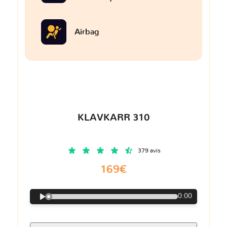
Airbag
KLAVKARR 310
379 avis
169€
0:00