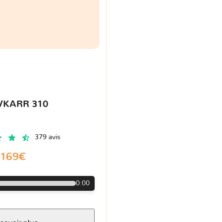
VKARR 310
379 avis
169€
0:00