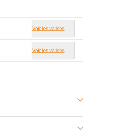
DUCATO II
230/231/232/233/234
Voir les valises
Voir les valises