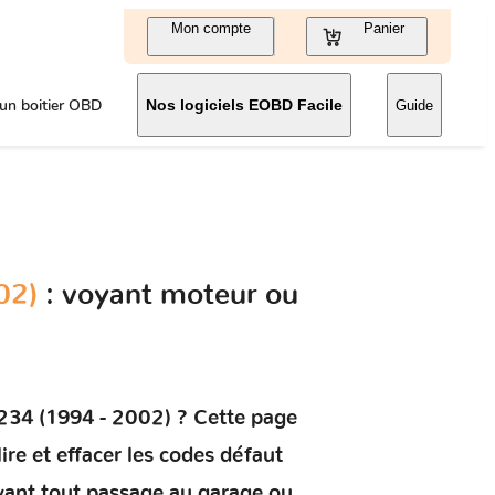
Mon compte
Panier
un boitier OBD
Nos logiciels EOBD Facile
Guide
02)
: voyant moteur ou
34 (1994 - 2002)
? Cette page
lire et effacer les codes défaut
avant tout passage au garage ou