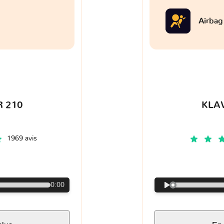
Airbag
 210
KLA
1969 avis
€
0:00