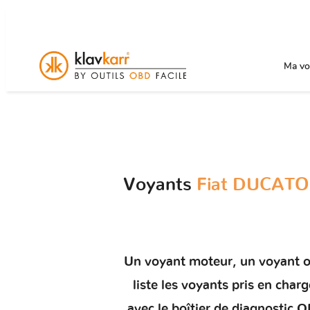
Ma voi
Voyants
Fiat DUCATO 
Un
voyant moteur
, un voyant 
liste les voyants pris en ch
avec le boîtier de diagnostic 