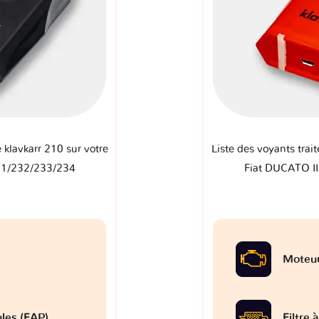
e klavkarr 210 sur votre
Liste des voyants trait
31/232/233/234
Fiat DUCATO I
Moteu
ules (FAP)
Filtre 