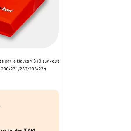
és par le klavkarr 310 sur votre
I 230/231/232/233/234
r
à particules (FAP)