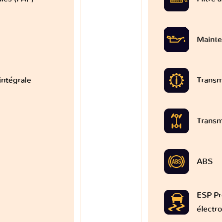
Mainte
intégrale
Transm
Transm
ABS
ESP Pr
électr