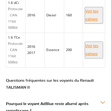
1.6 dCi
Protocole
Voir les
: CAN
2016
Diesel
160
valises
11bit
500kb
1.6 TCe
Protocole
Voir les
2016
: CAN
Essence
200
2017
valises
11bit
500kb
Questions fréquentes sur les voyants du Renault
TALISMAN II
Pourquoi le voyant AdBlue reste allumé après
remplissage ?