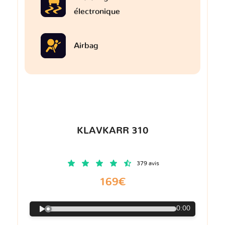
électronique
Airbag
KLAVKARR 310
379 avis
169€
0:00