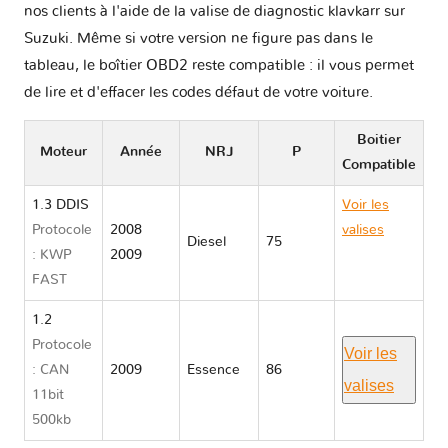
nos clients à l'aide de la valise de diagnostic klavkarr sur
Suzuki. Même si votre version ne figure pas dans le
tableau, le boîtier OBD2 reste compatible : il vous permet
de lire et d'effacer les codes défaut de votre voiture.
Boitier
Moteur
Année
NRJ
P
Compatible
1.3 DDIS
Voir les
Protocole
2008
valises
Diesel
75
: KWP
2009
Suzuki
FAST
SPLASH
1.2
Protocole
Voir les
: CAN
2009
Essence
86
valises
11bit
500kb