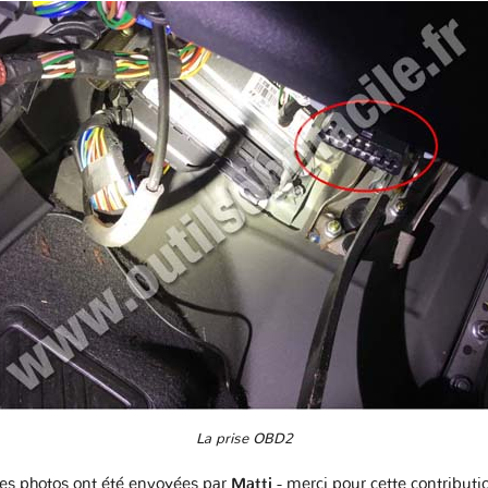
La prise OBD2
es photos ont été envoyées par
Matti
- merci pour cette contributi