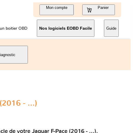
Mon compte
Panier
un boitier OBD
Nos logiciels EOBD Facile
Guide
iagnostic
2016 - ...)
le de votre Jaguar F-Pace (2016 - ...).