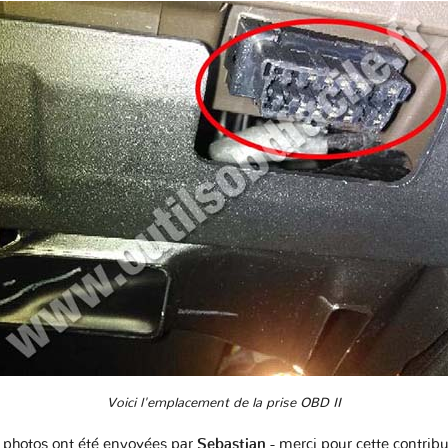
Voici l'emplacement de la prise OBD II
 photos ont été envoyées par
Sebastian
- merci pour cette contrib